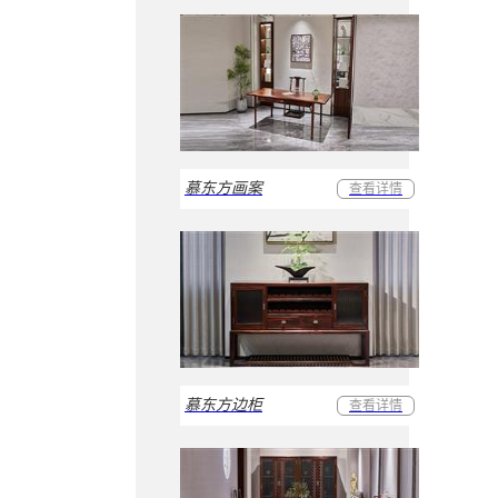
慕东方画案
查看详情
慕东方边柜
查看详情