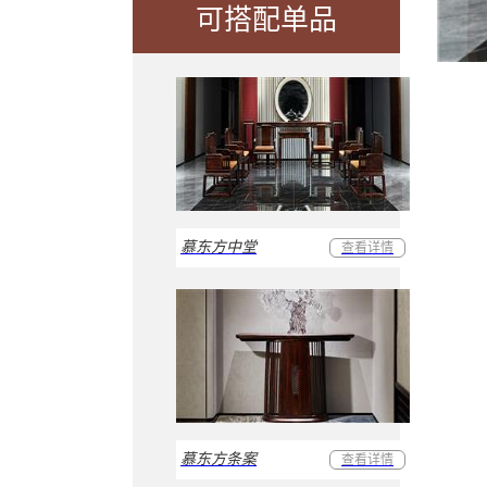
可搭配单品
慕东方中堂
查看详情
慕东方条案
查看详情