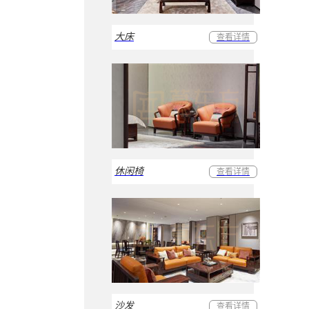
大床
查看详情
休闲椅
查看详情
沙发
查看详情