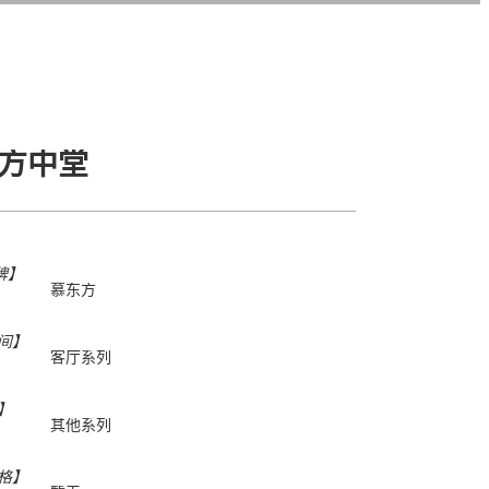
方中堂
牌】
慕东方
间】
客厅系列
】
其他系列
格】