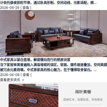
计依托昼夜阴阳节律，通过卧具形制、空间动线、光影适配，顺...
2026-06-29
[ 查看 ]
中式家具以留白造境，解锁慢向而行的栖居诗意
当下家居审美普遍陷入满溢堆砌的误区，软装、摆件层层叠加，空间美感
被冗余元素吞噬。中式茶家具的核心魅力，在于懂得取舍留白。...
2026-06-08
[ 查看 ]
查看更多资讯 >