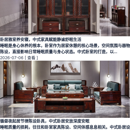
卧居雅室养安寝，中式家具赋能静谧舒眠生活
睡眠是身心休养的根本，卧室作为居家休憩的核心场景，空间氛围与器物
陈设，直接影响日常睡眠质量与身心状态。中式卧室的打造，以...
2026-07-06
[ 查看 ]
循昼夜起居节律陈设卧具，中式卧居安放深度安眠
睡眠质量的损耗，往往和卧室家具陈设、空间体感息息相关。中式卧居设