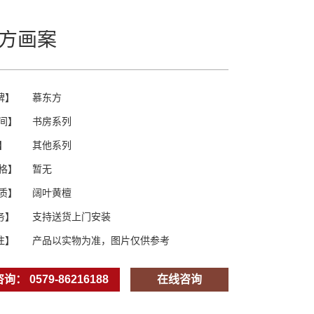
方画案
牌】
慕东方
间】
书房系列
】
其他系列
格】
暂无
质】
阔叶黄檀
务】
支持送货上门安装
注】
产品以实物为准，图片仅供参考
： 0579-86216188
在线咨询