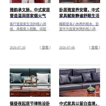
雅韵承文脉，中式家居
卧居雅室养安寝，中式
营造温润居家烟火气
家具赋能静谧舒眠生活
客厅是居家生活的核心场
睡眠是身心休养的根本，卧
域，承载家人相聚、闲居休
室作为居家休憩的核心场
憩、待客雅聚的诸多日常。
景，空间氛围与器物陈设，
中式客厅的营造，以雅致家
直接影响日常睡眠质量与身
具为载体，融文脉气韵与人
心状态。中式卧室的打造，
2026-07-20
[ 查看 ]
2026-07-06
[ 查看 ]
间...
以...
循昼夜起居节律陈设卧
中式家具以留白造境，