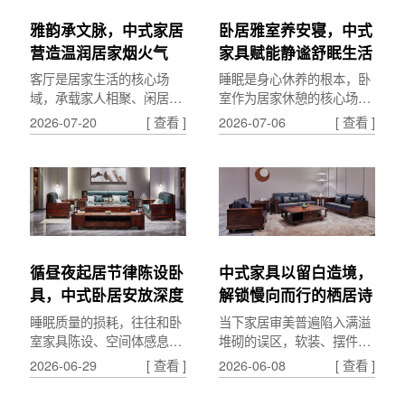
雅韵承文脉，中式家居
卧居雅室养安寝，中式
营造温润居家烟火气
家具赋能静谧舒眠生活
客厅是居家生活的核心场
睡眠是身心休养的根本，卧
域，承载家人相聚、闲居休
室作为居家休憩的核心场
憩、待客雅聚的诸多日常。
景，空间氛围与器物陈设，
2026-07-20
[ 查看 ]
2026-07-06
[ 查看 ]
中式客厅的营造，以雅致家
直接影响日常睡眠质量与身
具为载体，融文脉气韵与人
心状态。中式卧室的打造，
间...
以...
循昼夜起居节律陈设卧
中式家具以留白造境，
具，中式卧居安放深度
解锁慢向而行的栖居诗
安眠
意
睡眠质量的损耗，往往和卧
当下家居审美普遍陷入满溢
室家具陈设、空间体感息息
堆砌的误区，软装、摆件层
相关。中式卧居设计依托昼
层叠加，空间美感被冗余元
2026-06-29
[ 查看 ]
2026-06-08
[ 查看 ]
夜阴阳节律，通过卧具形
素吞噬。中式茶家具的核心
制、空间动线、光影适配，
魅力，在于懂得取舍留