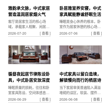
雅韵承文脉，中式家居
卧居雅室养安寝，中式
营造温润居家烟火气
家具赋能静谧舒眠生活
客厅是居家生活的核心场
睡眠是身心休养的根本，卧
域，承载家人相聚、闲居休
室作为居家休憩的核心场
憩、待客雅聚的诸多日常。
景，空间氛围与器物陈设，
2026-07-20
[ 查看 ]
2026-07-06
[ 查看 ]
中式客厅的营造，以雅致家
直接影响日常睡眠质量与身
具为载体，融文脉气韵与人
心状态。中式卧室的打造，
间...
以...
循昼夜起居节律陈设卧
中式家具以留白造境，
具，中式卧居安放深度
解锁慢向而行的栖居诗
安眠
意
睡眠质量的损耗，往往和卧
当下家居审美普遍陷入满溢
室家具陈设、空间体感息息
堆砌的误区，软装、摆件层
相关。中式卧居设计依托昼
层叠加，空间美感被冗余元
2026-06-29
[ 查看 ]
2026-06-08
[ 查看 ]
夜阴阳节律，通过卧具形
素吞噬。中式茶家具的核心
制、空间动线、光影适配，
魅力，在于懂得取舍留