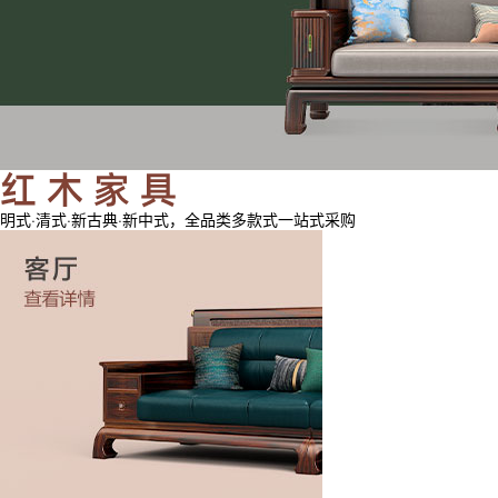
明式·清式·新古典·新中式，全品类多款式一站式采购