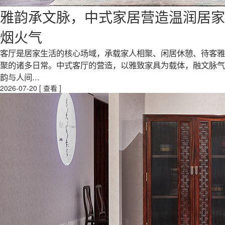
雅韵承文脉，中式家居营造温润居家
烟火气
客厅是居家生活的核心场域，承载家人相聚、闲居休憩、待客雅
聚的诸多日常。中式客厅的营造，以雅致家具为载体，融文脉气
韵与人间...
2026-07-20
[ 查看 ]