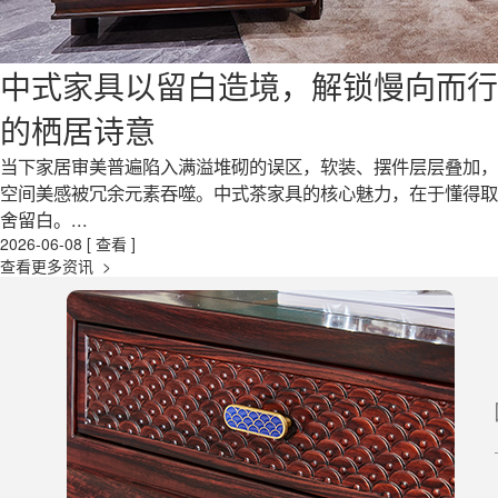
中式家具以留白造境，解锁慢向而行
的栖居诗意
当下家居审美普遍陷入满溢堆砌的误区，软装、摆件层层叠加，
空间美感被冗余元素吞噬。中式茶家具的核心魅力，在于懂得取
舍留白。...
2026-06-08
[ 查看 ]
查看更多资讯 >