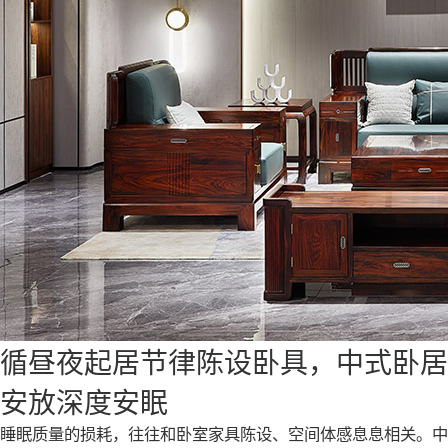
循昼夜起居节律陈设卧具，中式卧居
安放深度安眠
睡眠质量的损耗，往往和卧室家具陈设、空间体感息息相关。中