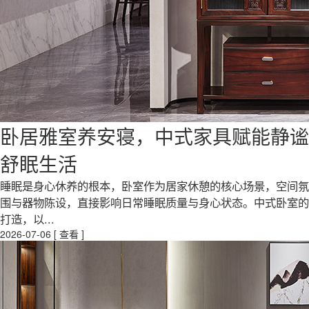
卧居雅室养安寝，中式家具赋能静谧
舒眠生活
睡眠是身心休养的根本，卧室作为居家休憩的核心场景，空间氛
围与器物陈设，直接影响日常睡眠质量与身心状态。中式卧室的
打造，以...
2026-07-06
[ 查看 ]