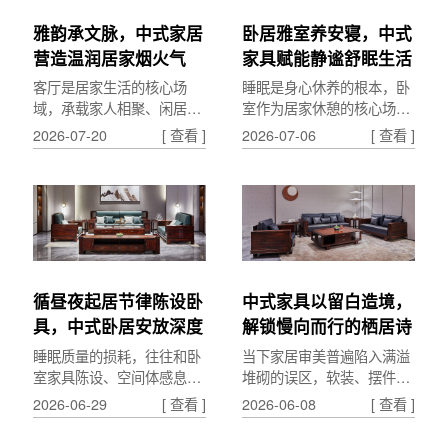
雅韵承文脉，中式家居
卧居雅室养安寝，中式
营造温润居家烟火气
家具赋能静谧舒眠生活
客厅是居家生活的核心场
睡眠是身心休养的根本，卧
域，承载家人相聚、闲居休
室作为居家休憩的核心场
憩、待客雅聚的诸多日常。
景，空间氛围与器物陈设，
2026-07-20
[ 查看 ]
2026-07-06
[ 查看 ]
中式客厅的营造，以雅致家
直接影响日常睡眠质量与身
具为载体，融文脉气韵与人
心状态。中式卧室的打造，
间...
以...
循昼夜起居节律陈设卧
中式家具以留白造境，
具，中式卧居安放深度
解锁慢向而行的栖居诗
安眠
意
睡眠质量的损耗，往往和卧
当下家居审美普遍陷入满溢
室家具陈设、空间体感息息
堆砌的误区，软装、摆件层
相关。中式卧居设计依托昼
层叠加，空间美感被冗余元
2026-06-29
[ 查看 ]
2026-06-08
[ 查看 ]
夜阴阳节律，通过卧具形
素吞噬。中式茶家具的核心
制、空间动线、光影适配，
魅力，在于懂得取舍留