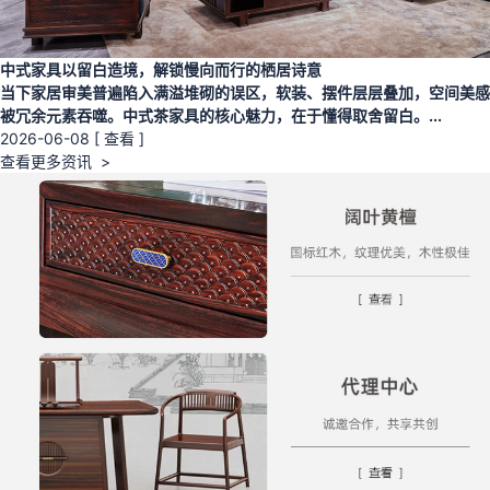
中式家具以留白造境，解锁慢向而行的栖居诗意
当下家居审美普遍陷入满溢堆砌的误区，软装、摆件层层叠加，空间美感
被冗余元素吞噬。中式茶家具的核心魅力，在于懂得取舍留白。...
2026-06-08
[ 查看 ]
查看更多资讯 >