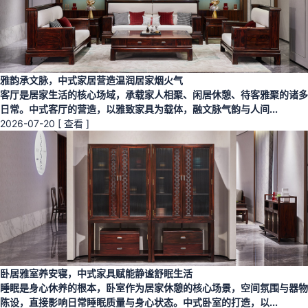
雅韵承文脉，中式家居营造温润居家烟火气
客厅是居家生活的核心场域，承载家人相聚、闲居休憩、待客雅聚的诸多
日常。中式客厅的营造，以雅致家具为载体，融文脉气韵与人间...
2026-07-20
[ 查看 ]
卧居雅室养安寝，中式家具赋能静谧舒眠生活
睡眠是身心休养的根本，卧室作为居家休憩的核心场景，空间氛围与器物
陈设，直接影响日常睡眠质量与身心状态。中式卧室的打造，以...