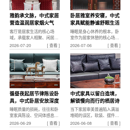
雅韵承文脉，中式家居
卧居雅室养安寝，中式
营造温润居家烟火气
家具赋能静谧舒眠生活
客厅是居家生活的核心场
睡眠是身心休养的根本，卧
域，承载家人相聚、闲居休
室作为居家休憩的核心场
憩、待客雅聚的诸多日常。
景，空间氛围与器物陈设，
2026-07-20
[ 查看 ]
2026-07-06
[ 查看 ]
中式客厅的营造，以雅致家
直接影响日常睡眠质量与身
具为载体，融文脉气韵与人
心状态。中式卧室的打造，
间...
以...
循昼夜起居节律陈设卧
中式家具以留白造境，
具，中式卧居安放深度
解锁慢向而行的栖居诗
安眠
意
睡眠质量的损耗，往往和卧
当下家居审美普遍陷入满溢
室家具陈设、空间体感息息
堆砌的误区，软装、摆件层
相关。中式卧居设计依托昼
层叠加，空间美感被冗余元
2026-06-29
[ 查看 ]
2026-06-08
[ 查看 ]
夜阴阳节律，通过卧具形
素吞噬。中式茶家具的核心