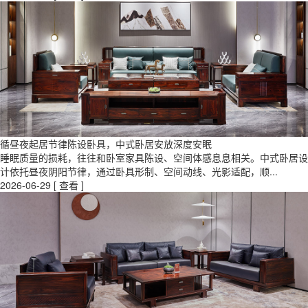
循昼夜起居节律陈设卧具，中式卧居安放深度安眠
睡眠质量的损耗，往往和卧室家具陈设、空间体感息息相关。中式卧居设
计依托昼夜阴阳节律，通过卧具形制、空间动线、光影适配，顺...
2026-06-29
[ 查看 ]