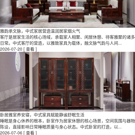
雅韵承文脉，中式家居营造温润居家烟火气
客厅是居家生活的核心场域，承载家人相聚、闲居休憩、待客雅聚的诸多
日常。中式客厅的营造，以雅致家具为载体，融文脉气韵与人间...
2026-07-20
[ 查看 ]
卧居雅室养安寝，中式家具赋能静谧舒眠生活
睡眠是身心休养的根本，卧室作为居家休憩的核心场景，空间氛围与器物
陈设，直接影响日常睡眠质量与身心状态。中式卧室的打造，以...
2026-07-06
[ 查看 ]