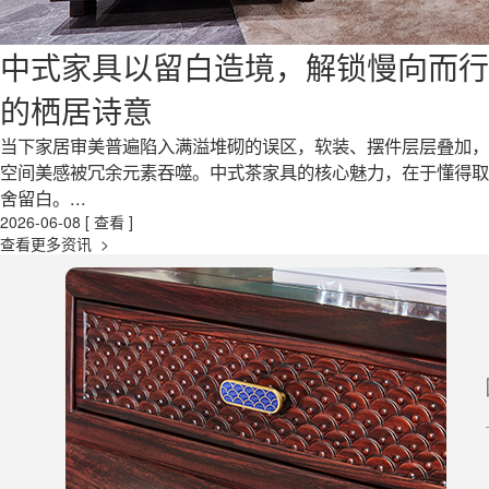
中式家具以留白造境，解锁慢向而行
的栖居诗意
当下家居审美普遍陷入满溢堆砌的误区，软装、摆件层层叠加，
空间美感被冗余元素吞噬。中式茶家具的核心魅力，在于懂得取
舍留白。...
2026-06-08
[ 查看 ]
查看更多资讯 >