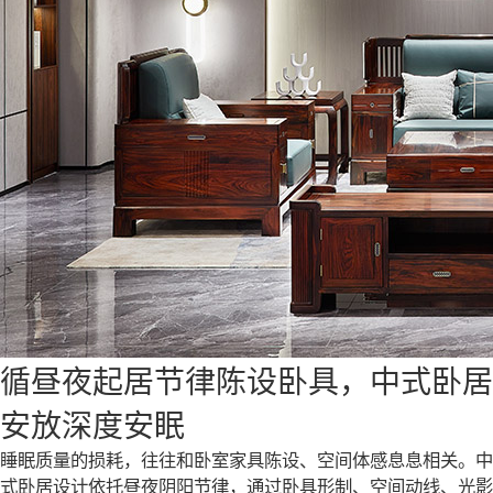
循昼夜起居节律陈设卧具，中式卧居
安放深度安眠
睡眠质量的损耗，往往和卧室家具陈设、空间体感息息相关。中
式卧居设计依托昼夜阴阳节律，通过卧具形制、空间动线、光影