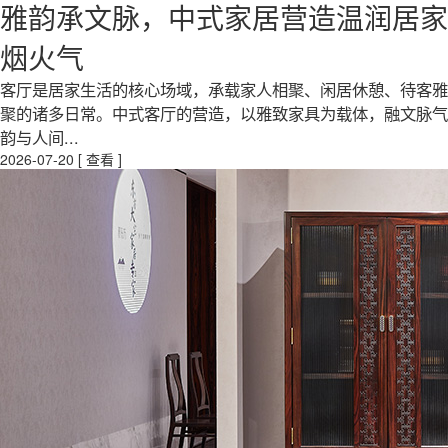
雅韵承文脉，中式家居营造温润居家
烟火气
客厅是居家生活的核心场域，承载家人相聚、闲居休憩、待客雅
聚的诸多日常。中式客厅的营造，以雅致家具为载体，融文脉气
韵与人间...
2026-07-20
[ 查看 ]