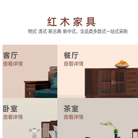
明式·清式·新古典·新中式，全品类多款式一站式采购