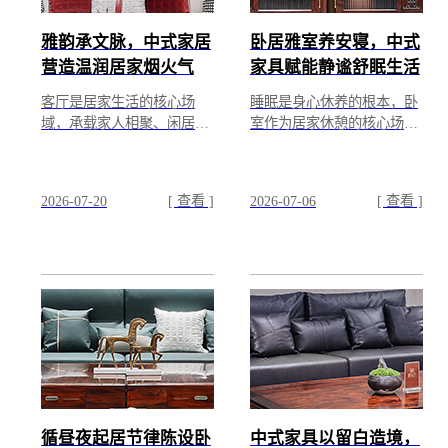
雅韵承文脉，中式家居
卧居雅室养安寝，中式
营造温润居家烟火气
家具赋能静谧舒眠生活
客厅是居家生活的核心场
睡眠是身心休养的根本，卧
域，承载家人相聚、闲居休
室作为居家休憩的核心场
憩、待客雅聚的诸多日常。
景，空间氛围与器物陈设，
中式客厅的营造，以雅致家
直接影响日常睡眠质量与身
具为载体，融文脉气韵与人
心状态。中式卧室的打造，
2026-07-20
[ 查看 ]
2026-07-06
[ 查看 ]
间...
以...
循昼夜起居节律陈设卧
中式家具以留白造境，