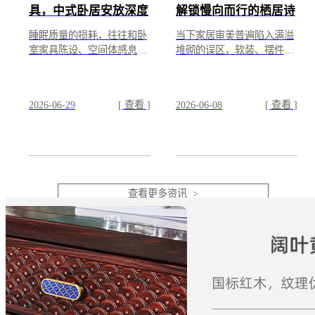
具，中式卧居安放深度
解锁慢向而行的栖居诗
安眠
意
睡眠质量的损耗，往往和卧
当下家居审美普遍陷入满溢
室家具陈设、空间体感息息
堆砌的误区，软装、摆件层
相关。中式卧居设计依托昼
层叠加，空间美感被冗余元
夜阴阳节律，通过卧具形
素吞噬。中式茶家具的核心
制、空间动线、光影适配，
魅力，在于懂得取舍留
2026-06-29
[ 查看 ]
2026-06-08
[ 查看 ]
顺...
白。...
查看更多资讯 >