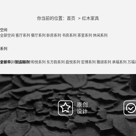
你当前的位置：
首页
>
红木家具
空间
全部空间
客厅系列
餐厅系列
卧房系列
书房系列
茶室系列
休闲系列
系列
全部系列
更新中，敬请期待！
鸿运系列
和悦系列
东方韵系列
庭悦系列
宏博系列
雅颂系列
承福系列
万福